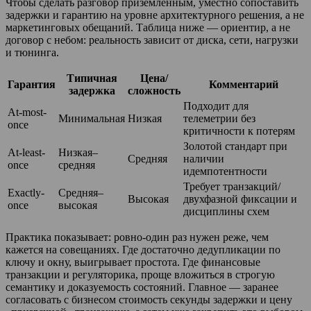
Чтобы сделать разговор приземлённым, уместно сопоставить
задержки и гарантию на уровне архитектурного решения, а не
маркетинговых обещаний. Таблица ниже — ориентир, а не
договор с небом: реальность зависит от диска, сети, нагрузки
и тюнинга.
Типичная
Цена/
Гарантия
Комментарий
задержка
сложность
Подходит для
At-most-
Минимальная
Низкая
телеметрии без
once
критичности к потерям
Золотой стандарт при
At-least-
Низкая–
Средняя
наличии
once
средняя
идемпотентности
Требует транзакций/
Exactly-
Средняя–
Высокая
двухфазной фиксации и
once
высокая
дисциплины схем
Практика показывает: ровно-один раз нужен реже, чем
кажется на совещаниях. Где достаточно дедупликации по
ключу и окну, выигрывает простота. Где финансовые
транзакции и регуляторика, проще вложиться в строгую
семантику и доказуемость состояний. Главное — заранее
согласовать с бизнесом стоимость секунды задержки и цену