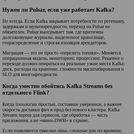
Нужен ли Pulsar, если уже работает Kafka?
Не всегда. Если Kafka закрывает потребности по ретеншну,
задержкам и мультиарендности, переход на Pulsar не
обязателен. Pulsar выигрывает там, где критичны
долгоживущие журналы, выделенное хранилище,
геораспределение и строгая изоляция арендаторов.
Миграция — это не просто «перелить топики». Меняется
операционная модель, мониторинг, процессинг. Решение о
переходе должно опираться на реальные узкие места Kafka:
диск, расходы на хранение, сложности масштабирования и
SLO для многоарендности.
Когда уместно обойтись Kafka Streams без
отдельного Flink?
Когда топологии простые, состояние умеренное, а важнее
скорость доставки фич в прод без нового кластера. Kafka
Streams хорош для сервисов, где обработка — часть
приложения, а не «мини-DWH» в стриме.
Если появляются тяжелые окна, сложные join по времени,