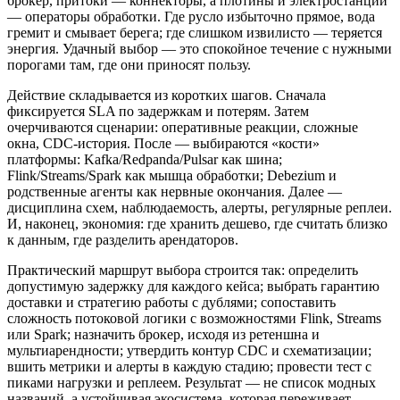
брокер, притоки — коннекторы, а плотины и электростанции
— операторы обработки. Где русло избыточно прямое, вода
гремит и смывает берега; где слишком извилисто — теряется
энергия. Удачный выбор — это спокойное течение с нужными
порогами там, где они приносят пользу.
Действие складывается из коротких шагов. Сначала
фиксируется SLA по задержкам и потерям. Затем
очерчиваются сценарии: оперативные реакции, сложные
окна, CDC-история. После — выбираются «кости»
платформы: Kafka/Redpanda/Pulsar как шина;
Flink/Streams/Spark как мышца обработки; Debezium и
родственные агенты как нервные окончания. Далее —
дисциплина схем, наблюдаемость, алерты, регулярные реплеи.
И, наконец, экономия: где хранить дешево, где считать близко
к данным, где разделить арендаторов.
Практический маршрут выбора строится так: определить
допустимую задержку для каждого кейса; выбрать гарантию
доставки и стратегию работы с дублями; сопоставить
сложность потоковой логики с возможностями Flink, Streams
или Spark; назначить брокер, исходя из ретеншна и
мультиарендности; утвердить контур CDC и схематизации;
вшить метрики и алерты в каждую стадию; провести тест с
пиками нагрузки и реплеем. Результат — не список модных
названий, а устойчивая экосистема, которая переживает