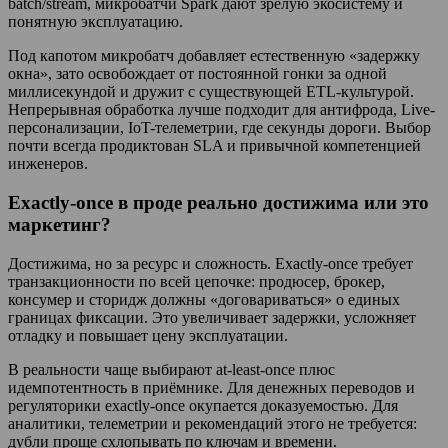
batch/stream, микробатчи Spark дают зрелую экосистему и
понятную эксплуатацию.
Под капотом микробатч добавляет естественную «задержку
окна», зато освобождает от постоянной гонки за одной
миллисекундой и дружит с существующей ETL-культурой.
Непрерывная обработка лучше подходит для антифрода, Live-
персонализации, IoT-телеметрии, где секунды дороги. Выбор
почти всегда продиктован SLA и привычной компетенцией
инженеров.
Exactly-once в проде реально достижима или это
маркетинг?
Достижима, но за ресурс и сложность. Exactly-once требует
транзакционности по всей цепочке: продюсер, брокер,
консумер и сторидж должны «договариваться» о единых
границах фиксации. Это увеличивает задержки, усложняет
отладку и повышает цену эксплуатации.
В реальности чаще выбирают at-least-once плюс
идемпотентность в приёмнике. Для денежных переводов и
регуляторики exactly-once окупается доказуемостью. Для
аналитики, телеметрии и рекомендаций этого не требуется:
дубли проще схлопывать по ключам и времени.