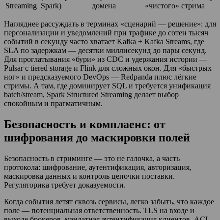
Streaming
Spark)
домена
«чистого» стрима
Нагляднее рассуждать в терминах «сценарий — решение»: для
персонализации и уведомлений при трафике до сотен тысяч
событий в секунду часто хватает Kafka + Kafka Streams, где
SLA по задержкам — десятки миллисекунд до пары секунд.
Для проглатывания «бури» из CDC и удержания истории —
Pulsar с tiered storage и Flink для сложных окон. Для «быстрых
ног» и предсказуемого DevOps — Redpanda плюс лёгкие
стримы. А там, где доминирует SQL и требуется унификация
batch/stream, Spark Structured Streaming делает выбор
спокойным и прагматичным.
Безопасность и комплаенс: от
шифрования до маскировки полей
Безопасность в стриминге — это не галочка, а часть
протокола: шифрование, аутентификация, авторизация,
маскировка данных и контроль цепочки поставки.
Регуляторика требует доказуемости.
Когда события летят сквозь сервисы, легко забыть, что каждое
поле — потенциальная ответственность. TLS на входе и
выходе брокеров, мандатная аутентификация клиентов, ACL