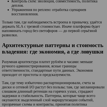
Контроль схем: эволюция, совместимость, политика
деплоя.
Упражнения по реплею: отработка сценариев
восстановления.
Только там, где наблюдаемость встроена в привычку, удаётся
держать SLA с трезвой стоимостью. Иначе платформа будет
напоминать город без светофоров — до первой серьёзной
развилки.
Архитектурные паттерны и стоимость
владения: где экономия, а где ловушки
Разумная архитектура платит рублём и часами: меньше
ручного администрирования, ясные границы
ответственности, стандартные пути данных. Экономия
приходит от простоты и предсказуемости.
Там, где тему избыточно распартиционировали, счета за
диски и сетевой I/O растут без пользы; там, где запланировали
слишком длинный ретеншн на горячих узлах, страдают
задержки и стабильность. Паттерны, которые чаще всего
окупаются: выделенный слой маршрутизации событий,
прозрачные схемы и контракты, принятая политика