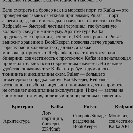
Если смотреть на брокер как на морской порт, то Kafka — это
проверенная гавань с чёткими причалами; Pulsar — порт-
агрегатор, где доки и склады разведены, а логистика гибче;
Redpanda — быстрый частный терминал, где бумажную
волокиту сведут к минимуму. Архитектура Kafka
предсказуема: партиции, реплики, ISR, контроллер. Pulsar
выносит хранение в BookKeeper, позволяя легче управлять
горячестью и холодностью данных, а также
многоквартирностью. Redpanda продаёт простоту: один
бинарник, совместимость с протоколом Kafka и впечатляющая
производительность на современном «железе». Но каждое
удобство оплачивается: Kafka потребует вдумчивого
тюннинга и дисциплины схем, Pulsar — большего
инженерного порядка вокруг BookKeeper, Redpanda —
осознанного выбора лицензии и понимания, что «простота»
не отменяет дисциплины эксплуатации. Ниже — взгляд на
системные отличия, полезный при первичном сравнении.
Критерий
Kafka
Pulsar
Redpan
Лог-
Compute/Storage
Монолит,
партиции,
Архитектура
разделены,
совместимо
брокеры,
BookKeeper
Kafka API
ZK/Kraft