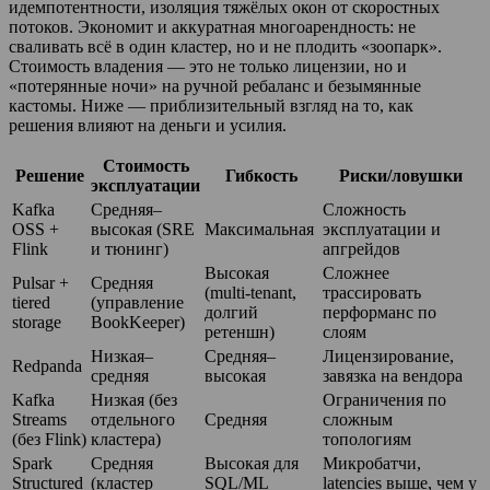
идемпотентности, изоляция тяжёлых окон от скоростных
потоков. Экономит и аккуратная многоарендность: не
сваливать всё в один кластер, но и не плодить «зоопарк».
Стоимость владения — это не только лицензии, но и
«потерянные ночи» на ручной ребаланс и безымянные
кастомы. Ниже — приблизительный взгляд на то, как
решения влияют на деньги и усилия.
Стоимость
Решение
Гибкость
Риски/ловушки
эксплуатации
Kafka
Средняя–
Сложность
OSS +
высокая (SRE
Максимальная
эксплуатации и
Flink
и тюнинг)
апгрейдов
Высокая
Сложнее
Pulsar +
Средняя
(multi-tenant,
трассировать
tiered
(управление
долгий
перформанс по
storage
BookKeeper)
ретеншн)
слоям
Низкая–
Средняя–
Лицензирование,
Redpanda
средняя
высокая
завязка на вендора
Kafka
Низкая (без
Ограничения по
Streams
отдельного
Средняя
сложным
(без Flink)
кластера)
топологиям
Spark
Средняя
Высокая для
Микробатчи,
Structured
(кластер
SQL/ML
latencies выше, чем у