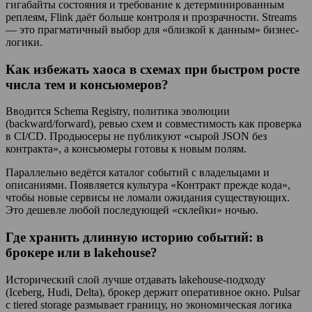
гигабайты состояния и требование к детерминированным
реплеям, Flink даёт больше контроля и прозрачности. Streams
— это прагматичный выбор для «близкой к данным» бизнес-
логики.
Как избежать хаоса в схемах при быстром росте
числа тем и консьюмеров?
Вводится Schema Registry, политика эволюции
(backward/forward), ревью схем и совместимость как проверка
в CI/CD. Продьюсеры не публикуют «сырой JSON без
контракта», а консьюмеры готовы к новым полям.
Параллельно ведётся каталог событий с владельцами и
описаниями. Появляется культура «Контракт прежде кода»,
чтобы новые сервисы не ломали ожидания существующих.
Это дешевле любой последующей «склейки» ночью.
Где хранить длинную историю событий: в
брокере или в lakehouse?
Исторический слой лучше отдавать lakehouse-подходу
(Iceberg, Hudi, Delta), брокер держит оперативное окно. Pulsar
с tiered storage размывает границу, но экономическая логика