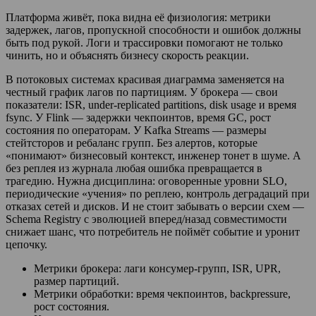
Платформа живёт, пока видна её физиология: метрики
задержек, лагов, пропускной способности и ошибок должны
быть под рукой. Логи и трассировки помогают не только
чинить, но и объяснять бизнесу скорость реакции.
В потоковых системах красивая диаграмма заменяется на
честный график лагов по партициям. У брокера — свои
показатели: ISR, under-replicated partitions, disk usage и время
fsync. У Flink — задержки чекпоинтов, время GC, рост
состояния по операторам. У Kafka Streams — размеры
стейтсторов и ребаланс групп. Без алертов, которые
«понимают» бизнесовый контекст, инженер тонет в шуме. А
без реплея из журнала любая ошибка превращается в
трагедию. Нужна дисциплина: оговоренные уровни SLO,
периодические «учения» по реплею, контроль деградаций при
отказах сетей и дисков. И не стоит забывать о версии схем —
Schema Registry с эволюцией вперед/назад совместимости
снижает шанс, что потребитель не поймёт событие и уронит
цепочку.
Метрики брокера: лаги консумер-групп, ISR, UPR,
размер партиций.
Метрики обработки: время чекпоинтов, backpressure,
рост состояния.