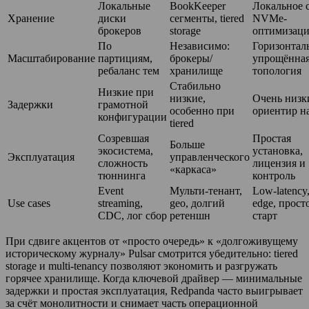
Локальные
BookKeeper
Локальное 
Хранение
диски
сегменты, tiered
NVMe-
брокеров
storage
оптимизац
По
Независимо:
Горизонтал
Масштабирование
партициям,
брокеры/
упрощённа
ребаланс тем
хранилище
топология
Стабильно
Низкие при
низкие,
Очень низк
Задержки
грамотной
особенно при
ориентир на
конфигурации
tiered
Созревшая
Простая
Больше
экосистема,
установка,
Эксплуатация
управленческого
сложность
лицензия и
«каркаса»
тюннинга
контроль
Event
Мульти-тенант,
Low-latency
Use cases
streaming,
geo, долгий
edge, прост
CDC, лог сбор
ретеншн
старт
При сдвиге акцентов от «просто очередь» к «долгоживущему
историческому журналу» Pulsar смотрится убедительно: tiered
storage и multi-tenancy позволяют экономить и разгружать
горячее хранилище. Когда ключевой драйвер — минимальные
задержки и простая эксплуатация, Redpanda часто выигрывает
за счёт монолитности и снимает часть операционной