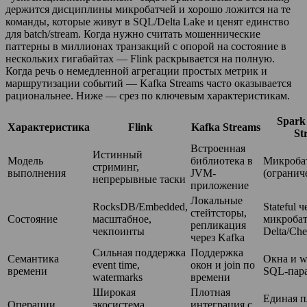
держится дисциплины микробатчей и хорошо ложится на те
команды, которые живут в SQL/Delta Lake и ценят единство
для batch/stream. Когда нужно считать мошеннические
паттерны в миллионах транзакций с опорой на состояние в
нескольких гигабайтах — Flink раскрывается на полную.
Когда речь о немедленной агрегации простых метрик и
маршрутизации событий — Kafka Streams часто оказывается
рациональнее. Ниже — срез по ключевым характеристикам.
Spark
Характеристика
Flink
Kafka Streams
St
Встроенная
Истинный
Модель
библиотека в
Микробат
стриминг,
выполнения
JVM-
(огранич
непрерывные таски
приложение
Локальные
RocksDB/Embedded,
Stateful ч
стейтсторы,
Состояние
масштабное,
микробат
репликация
чекпоинты
Delta/Che
через Kafka
Сильная поддержка
Поддержка
Семантика
Окна и w
event time,
окон и join по
времени
SQL-пар
watermarks
времени
Широкая
Плотная
Единая п
Операции
экосистема
интеграция с