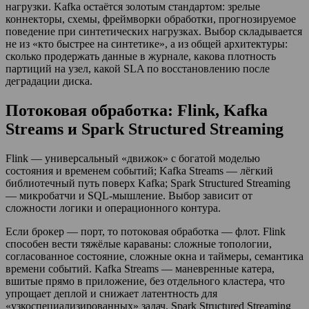
нагрузки. Kafka остаётся золотым стандартом: зрелые
коннекторы, схемы, фреймворки обработки, прогнозируемое
поведение при синтетических нагрузках. Выбор складывается
не из «кто быстрее на синтетике», а из общей архитектуры:
сколько продержать данные в журнале, какова плотность
партиций на узел, какой SLA по восстановлению после
деградации диска.
Потоковая обработка: Flink, Kafka
Streams и Spark Structured Streaming
Flink — универсальный «движок» с богатой моделью
состояния и временем событий; Kafka Streams — лёгкий
библиотечный путь поверх Kafka; Spark Structured Streaming
— микробатчи и SQL-мышление. Выбор зависит от
сложности логики и операционного контура.
Если брокер — порт, то потоковая обработка — флот. Flink
способен вести тяжёлые караваны: сложные топологии,
согласованное состояние, сложные окна и таймеры, семантика
времени событий. Kafka Streams — маневренные катера,
вшитые прямо в приложение, без отдельного кластера, что
упрощает деплой и снижает латентность для
«узкоспециализированных» задач. Spark Structured Streaming