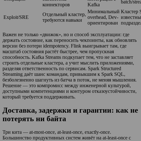
batch/str
коннекторов
Kafka
Минимальный
Кластер 
Отдельный кластер,
Exploit/SRE
overhead, Dev-
известны
требуются навыки
ориентирован
подразде
Важен не только «движок», но и способ эксплуатации: где
держать состояние, как переносить чекпоинты, как обновлять
версии без потери idempotency. Flink выигрывает там, где
масштаб состояния растёт быстрее, чем пропускная
способность. Kafka Streams подкупает тем, что не заставляет
строить отдельные кластера, а учит мыслить приложениями,
разделяя ответственность по сервисам. Spark Structured
Streaming даёт шанс командам, привыкшим к Spark SQL,
безболезненно шагнуть из батча в поток, не меняя мышления.
Решение — это компромисс между инженерной культурой,
доступными компетенциями и контуром отказоустойчивости,
который требуется поддерживать.
Доставка, задержки и гарантии: как не
потерять ни байта
Три кита — at-most-once, at-least-once, exactly-once.
Большинство продуктивных систем живёт на at-least-once с