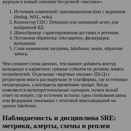
журнала в новый consumer без ручной «мастики».
Источник изменений: транзакционная база с журналом
(binlog, WAL, redo).
Коннектор CDC: Debezium или нативный агент для
выбранной БД.
Шина/брокер: гарантированная доставка и ретеншн.
Потоковая обработка: обогащение, фильтрация,
валидация.
Слои назначения: витрины, lakehouse, кеши, обратная
запись.
Чем сложнее схема данных, тем важнее добавить контур
валидации и карантина: грязные события не должны ломать
потребителей. Отдельные «мертвые письма» (DLQ) с
ретригером много раз выручали те платформы, где источники
неоднородны, а контракты временами трещат. Когда
появляются мультирегиональные сценарии, нужен ясный
ответ на вопрос, где источник истины: одна глобальная шина
или федерация локальных с итоговой консолидацией на
уровне lakehouse.
Наблюдаемость и дисциплина SRE:
метрики, алерты, схемы и реплеи