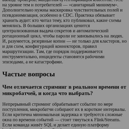
на уровне тем и потребителей — «санитарный минимум».
Дополнительно нужны маскировка чувствительных полей и
псевдонимизация, особенно в CDC. Практика обязывает
хранить аудит: кто читал тему, кто публиковал, какие схемы
менялись. В больших организациях ценится
централизованная выдача секретов и автоматический
ротационный цикл, чтобы пароли не завязывались на людях.
И, разумеется, резервные копии — не только для кластеров, но
и для схем, конфигураций коннекторов, правил
маршрутизации. Там, где порядок поддерживается
инструментально, инциденты становятся рабочими
эпизодами, а не катастрофами.
Частые вопросы
Чем отличается стриминг в реальном времени от
микробатчей, и когда что выбрать?
Непрерывный стриминг обрабатывает событие по мере
поступления, микробатчи собирают их в короткие интервалы.
Если критична минимальная задержка и требуются сложные
окна по времени событий — стоит тянуться к Flink/Streams.
Если команда живёт SQL и делает единую платформу