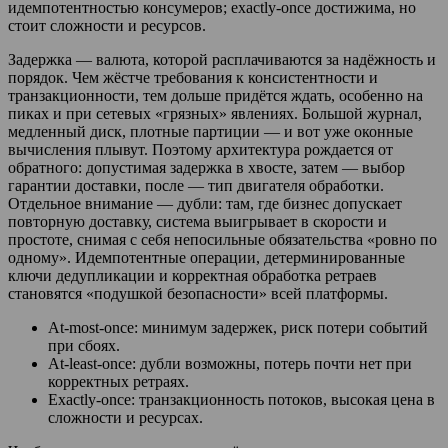
идемпотентностью консумеров; exactly-once достижима, но
стоит сложности и ресурсов.
Задержка — валюта, которой расплачиваются за надёжность и
порядок. Чем жёстче требования к консистентности и
транзакционности, тем дольше придётся ждать, особенно на
пиках и при сетевых «грязных» явлениях. Большой журнал,
медленный диск, плотные партиции — и вот уже оконные
вычисления плывут. Поэтому архитектура рождается от
обратного: допустимая задержка в хвосте, затем — выбор
гарантии доставки, после — тип двигателя обработки.
Отдельное внимание — дубли: там, где бизнес допускает
повторную доставку, система выигрывает в скорости и
простоте, снимая с себя непосильные обязательства «ровно по
одному». Идемпотентные операции, детерминированные
ключи дедупликации и корректная обработка ретраев
становятся «подушкой безопасности» всей платформы.
At-most-once: минимум задержек, риск потери событий
при сбоях.
At-least-once: дубли возможны, потерь почти нет при
корректных ретраях.
Exactly-once: транзакционность потоков, высокая цена в
сложности и ресурсах.