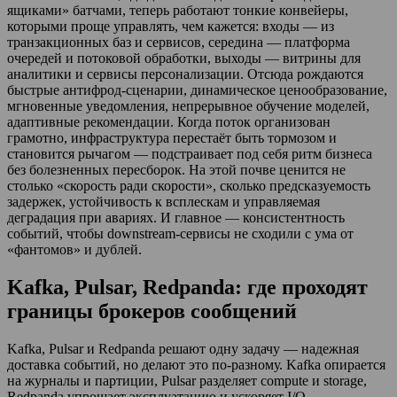
ящиками» батчами, теперь работают тонкие конвейеры,
которыми проще управлять, чем кажется: входы — из
транзакционных баз и сервисов, середина — платформа
очередей и потоковой обработки, выходы — витрины для
аналитики и сервисы персонализации. Отсюда рождаются
быстрые антифрод-сценарии, динамическое ценообразование,
мгновенные уведомления, непрерывное обучение моделей,
адаптивные рекомендации. Когда поток организован
грамотно, инфраструктура перестаёт быть тормозом и
становится рычагом — подстраивает под себя ритм бизнеса
без болезненных пересборок. На этой почве ценится не
столько «скорость ради скорости», сколько предсказуемость
задержек, устойчивость к всплескам и управляемая
деградация при авариях. И главное — консистентность
событий, чтобы downstream-сервисы не сходили с ума от
«фантомов» и дублей.
Kafka, Pulsar, Redpanda: где проходят
границы брокеров сообщений
Kafka, Pulsar и Redpanda решают одну задачу — надежная
доставка событий, но делают это по-разному. Kafka опирается
на журналы и партиции, Pulsar разделяет compute и storage,
Redpanda упрощает эксплуатацию и ускоряет I/O.